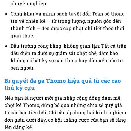
chuyên nghiệp.
Công khai và minh bạch tuyệt đối: Toàn bộ thông
tin về chiến kê — từ trọng lượng, nguồn gốc đến
thành tích — đều được cập nhật chi tiết theo thời
gian thực.
Đấu trường công bằng, không gian lận: Tất cả trận
đấu diễn ra dưới sự giám sát chặt chẽ, đảm bảo
không có bất kỳ sự can thiệp hay dàn xếp nào từ
bên ngoài.
Bí quyết đá gà Thomo hiệu quả từ các cao
thủ kỳ cựu
Nếu bạn là người mới gia nhập cộng đồng đam mê
chọi kê Thomo, đừng bỏ qua những chia sẻ quý giá
từ các bậc tiền bối. Chỉ cần áp dụng hai kinh nghiệm
đơn giản dưới đây, cơ hội thắng cược của bạn sẽ tăng
lên đáng kể.