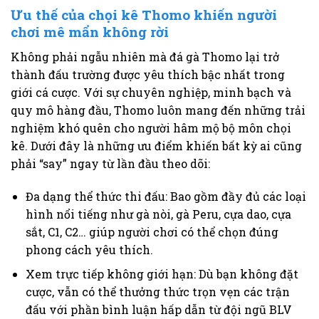
Ưu thế của chọi kê Thomo khiến người
chơi mê mẩn không rời
Không phải ngẫu nhiên mà đá gà Thomo lại trở
thành đấu trường được yêu thích bậc nhất trong
giới cá cược. Với sự chuyên nghiệp, minh bạch và
quy mô hàng đầu, Thomo luôn mang đến những trải
nghiệm khó quên cho người hâm mộ bộ môn chọi
kê. Dưới đây là những ưu điểm khiến bất kỳ ai cũng
phải “say” ngay từ lần đầu theo dõi:
Đa dạng thể thức thi đấu: Bao gồm đầy đủ các loại
hình nổi tiếng như gà nòi, gà Peru, cựa dao, cựa
sắt, C1, C2… giúp người chơi có thể chọn đúng
phong cách yêu thích.
Xem trực tiếp không giới hạn: Dù bạn không đặt
cược, vẫn có thể thưởng thức trọn vẹn các trận
đấu với phần bình luận hấp dẫn từ đội ngũ BLV