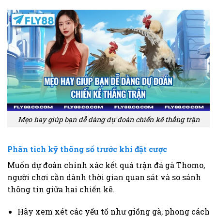
Mẹo hay giúp bạn dễ dàng dự đoán chiến kê thắng trận
Phân tích kỹ thông số trước khi đặt cược
Muốn dự đoán chính xác kết quả trận đá gà Thomo,
người chơi cần dành thời gian quan sát và so sánh
thông tin giữa hai chiến kê.
Hãy xem xét các yếu tố như giống gà, phong cách