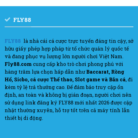
FLY88
FLY88
là nhà cái cá cược trực tuyến đáng tin cậy, sở
hữu giấy phép hợp pháp từ tổ chức quản lý quốc tế
và đang phục vụ lượng lớn người chơi Việt Nam.
Fly88.com
cung cấp kho trò chơi phong phú với
hàng trăm lựa chọn hấp dẫn như
Baccarat, Rồng
Hổ, Sicbo, cá cược Thể thao, Slot game và Bắn cá
, đi
kèm tỷ lệ trả thưởng cao. Để đảm bảo truy cập ổn
định, an toàn và không bị gián đoạn, người chơi nên
sử dụng link đăng ký FLY88 mới nhất 2026 được cập
nhật thường xuyên, hỗ trợ tốt trên cả máy tính lẫn
thiết bị di động.