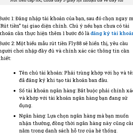
Bước 1: Đăng nhập tài khoản của bạn, sau đó chọn ngay 
“Rút tiền” tại giao diện chính. Chú ý nếu bạn chưa có tài
khoản cần thực hiện thêm 1 bước đó là
đăng ký tài khoả
Bước 2: Một biểu mẫu rút tiền Fly88 sẽ hiển thị, yêu cầu
người chơi nhập đầy đủ và chính xác các thông tin cần
thiết:
Tên chủ tài khoản: Phải trùng khớp với họ và tê
đã đăng ký khi tạo tài khoản ban đầu.
Số tài khoản ngân hàng: Bắt buộc phải chính xá
và khớp với tài khoản ngân hàng bạn đang sử
dụng.
Ngân hàng: Lựa chọn ngân hàng mà bạn muốn
nhận thưởng, đồng thời ngân hàng này cũng cầ
nằm trong danh sách hỗ trợ của hệ thống.