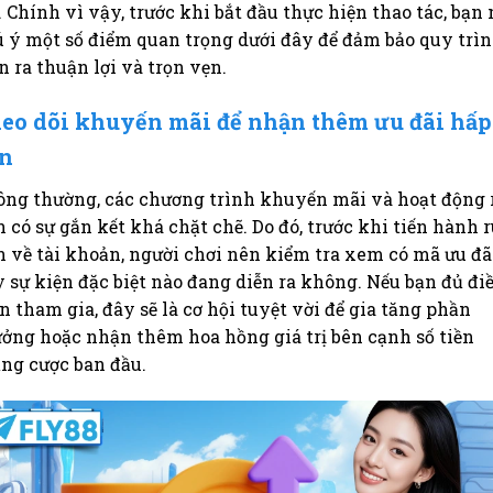
. Chính vì vậy, trước khi bắt đầu thực hiện thao tác, bạn
 ý một số điểm quan trọng dưới đây để đảm bảo quy trì
n ra thuận lợi và trọn vẹn.
eo dõi khuyến mãi để nhận thêm ưu đãi hấp
n
ng thường, các chương trình khuyến mãi và hoạt động 
n có sự gắn kết khá chặt chẽ. Do đó, trước khi tiến hành r
n về tài khoản, người chơi nên kiểm tra xem có mã ưu đã
 sự kiện đặc biệt nào đang diễn ra không. Nếu bạn đủ đi
n tham gia, đây sẽ là cơ hội tuyệt vời để gia tăng phần
ởng hoặc nhận thêm hoa hồng giá trị bên cạnh số tiền
ng cược ban đầu.