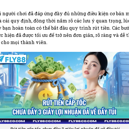
 người chơi đã đáp ứng đầy đủ những điều kiện cơ bản 
 cái quy định, đồng thời nắm rõ các lưu ý quan trọng, lú
 bạn hoàn toàn có thể bắt đầu quy trình rút tiền. Các bư
c hiện đã được tối ưu để trở nên đơn giản, rõ ràng và dễ 
 cho mọi thành viên.
Rút tiền cấp tốc, chưa đầy 3 giây lợi nhuận đã về đầy túi