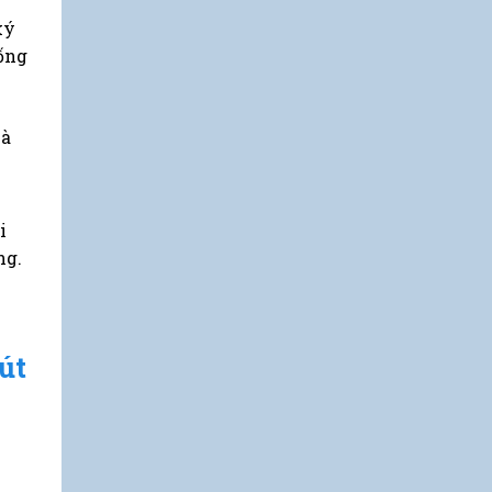
ký
ống
mà
i
ng.
út