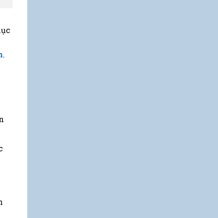
mục
n
.
n
c
n