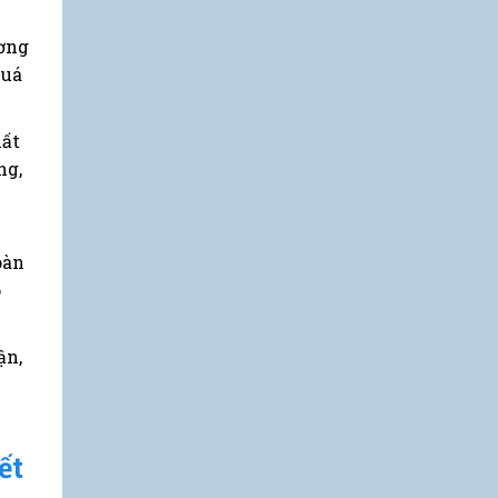
ương
quá
hất
ng,
oàn
p
ận,
ết