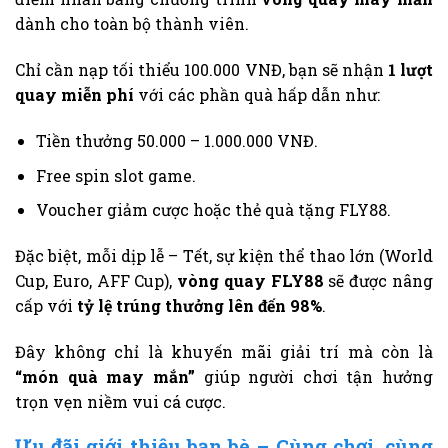
dành cho toàn bộ thành viên.
Chỉ cần nạp tối thiểu 100.000 VNĐ, bạn sẽ nhận
1 lượt
quay miễn phí
với các phần quà hấp dẫn như:
Tiền thưởng 50.000 – 1.000.000 VNĐ.
Free spin slot game.
Voucher giảm cược hoặc thẻ quà tặng FLY88.
Đặc biệt, mỗi dịp lễ – Tết, sự kiện thể thao lớn (World
Cup, Euro, AFF Cup),
vòng quay FLY88
sẽ được nâng
cấp với
tỷ lệ trúng thưởng lên đến 98%
.
Đây không chỉ là khuyến mãi giải trí mà còn là
“món quà may mắn”
giúp người chơi tận hưởng
trọn vẹn niềm vui cá cược.
Ưu đãi giới thiệu bạn bè – Cùng chơi, cùng