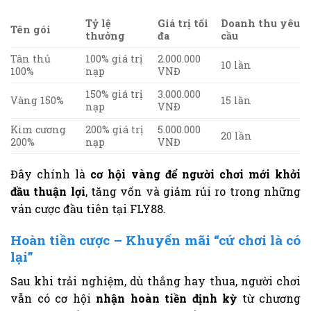
Tỷ lệ
Giá trị tối
Doanh thu yêu
Tên gói
thưởng
đa
cầu
Tân thủ
100% giá trị
2.000.000
10 lần
100%
nạp
VNĐ
150% giá trị
3.000.000
Vàng 150%
15 lần
nạp
VNĐ
Kim cương
200% giá trị
5.000.000
20 lần
200%
nạp
VNĐ
Đây chính là
cơ hội vàng để người chơi mới khởi
đầu thuận lợi
, tăng vốn và giảm rủi ro trong những
ván cược đầu tiên tại FLY88.
Hoàn tiền cược – Khuyến mãi “cứ chơi là có
lại”
Sau khi trải nghiệm, dù thắng hay thua, người chơi
vẫn có cơ hội
nhận hoàn tiền định kỳ
từ chương