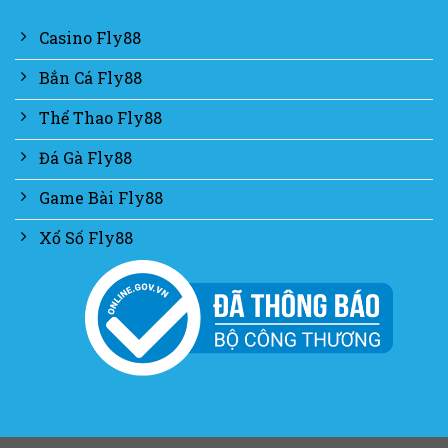
Casino Fly88
Bắn Cá Fly88
Thể Thao Fly88
Đá Gà Fly88
Game Bài Fly88
Xổ Số Fly88