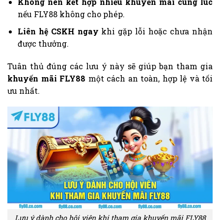
Không nên kết hợp nhiều khuyến mãi cùng lúc
nếu FLY88 không cho phép.
Liên hệ CSKH ngay
khi gặp lỗi hoặc chưa nhận
được thưởng.
Tuân thủ đúng các lưu ý này sẽ giúp bạn tham gia
khuyến mãi FLY88
một cách an toàn, hợp lệ và tối
ưu nhất.
Lưu ý dành cho hội viên khi tham gia khuyến mãi FLY88