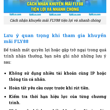
Cách nhận khuyến mãi FLY88 tiện lợi và nhanh chóng
Lưu ý quan trọng khi tham gia khuyến
mãi FLY88
Để tránh mất quyền lợi hoặc gặp trở ngại trong quá
trình nhận thưởng, bạn nên ghi nhớ những lưu ý
sau:
Không sử dụng nhiều tài khoản cùng IP hoặc
thông tin cá nhân.
Hoàn tất yêu cầu cược trước khi rút tiền.
Kiểm tra thời hạn hiệu lực của từng chương
trình.