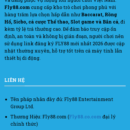
Fly88.com
cung cấp kho trò chơi phong phú với
hàng trăm lựa chọn hấp dẫn như
Baccarat, Rồng
Hổ, Sicbo, cá cược Thể thao, Slot game và Bắn cá
, đi
kèm tỷ lệ trả thưởng cao. Để đảm bảo truy cập ổn
định, an toàn và không bị gián đoạn, người chơi nên
sử dụng link đăng ký FLY88 mới nhất 2026 được cập
nhật thường xuyên, hỗ trợ tốt trên cả máy tính lẫn
thiết bị di động.
LIÊN HỆ
Tên pháp nhân đầy đủ: Fly88 Entertainment
Group Ltd.
Thương Hiệu: Fly88.com (
Fly88.co.com
đại lý
chính thức)