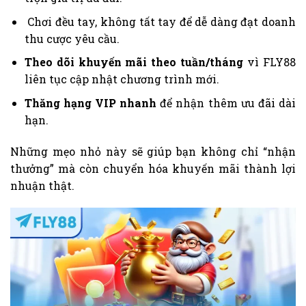
Chơi đều tay, không tất tay để dễ dàng đạt doanh
thu cược yêu cầu.
Theo dõi khuyến mãi theo tuần/tháng
vì FLY88
liên tục cập nhật chương trình mới.
Thăng hạng VIP nhanh
để nhận thêm ưu đãi dài
hạn.
Những mẹo nhỏ này sẽ giúp bạn không chỉ “nhận
thưởng” mà còn
chuyển hóa khuyến mãi thành lợi
nhuận thật
.