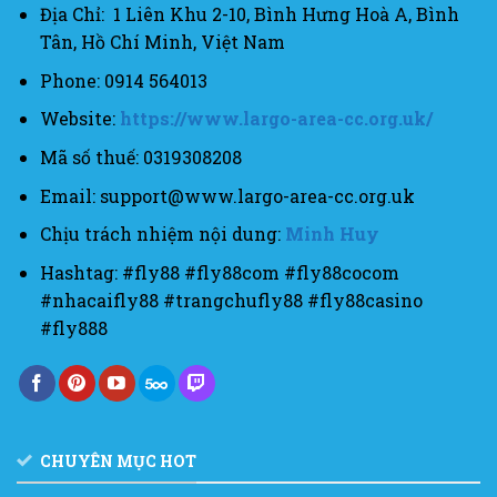
Địa Chỉ: 1 Liên Khu 2-10, Bình Hưng Hoà A, Bình
Tân, Hồ Chí Minh, Việt Nam
Phone: 0914 564013
Website:
https://www.largo-area-cc.org.uk/
Mã số thuế: 0319308208
Email: support@www.largo-area-cc.org.uk
Chịu trách nhiệm nội dung:
Minh Huy
Hashtag: #fly88 #fly88com #fly88cocom
#nhacaifly88 #trangchufly88 #fly88casino
#fly888
CHUYÊN MỤC HOT