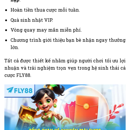
Hoàn tiền thua cược mỗi tuần.
Quà sinh nhật VIP.
Vòng quay may mắn miễn phí.
Chương trình giới thiệu bạn bè nhận ngay thưởng
lớn.
Tất cả được thiết kế nhằm giúp người chơi tối ưu lợi
nhuận và trải nghiệm trọn vẹn
trong hệ sinh thái cá
cược FLY88.