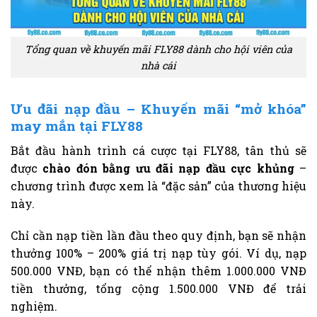
Tổng quan về khuyến mãi FLY88 dành cho hội viên của
nhà cái
Ưu đãi nạp đầu – Khuyến mãi “mở khóa”
may mắn tại FLY88
Bắt đầu hành trình cá cược tại FLY88, tân thủ sẽ
được
chào đón bằng ưu đãi nạp đầu cực khủng
–
chương trình được xem là “đặc sản” của thương hiệu
này.
Chỉ cần nạp tiền lần đầu theo quy định, bạn sẽ nhận
thưởng 100% – 200% giá trị nạp tùy gói. Ví dụ, nạp
500.000 VNĐ, bạn có thể nhận thêm 1.000.000 VNĐ
tiền thưởng, tổng cộng 1.500.000 VNĐ để trải
nghiệm.