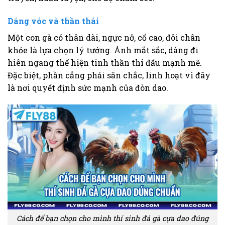
Dáng vóc và thần thái
Một con gà có thân dài, ngực nở, cổ cao, đôi chân
khỏe là lựa chọn lý tưởng. Ánh mắt sắc, dáng đi
hiên ngang thể hiện tinh thần thi đấu mạnh mẽ.
Đặc biệt, phần cẳng phải săn chắc, linh hoạt vì đây
là nơi quyết định sức mạnh của đòn dao.
Cách để bạn chọn cho mình thí sinh đá gà cựa dao đúng