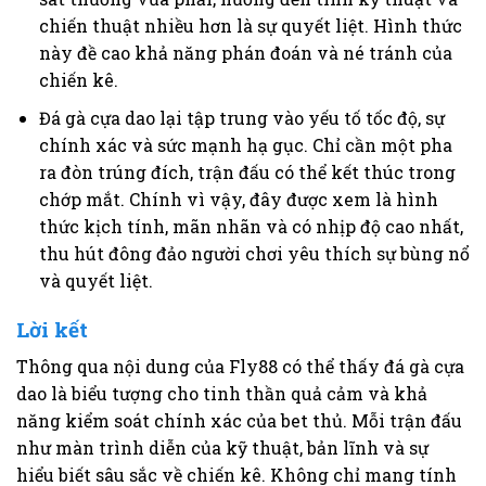
chiến thuật nhiều hơn là sự quyết liệt. Hình thức
này đề cao khả năng phán đoán và né tránh của
chiến kê.
Đá gà cựa dao lại tập trung vào yếu tố tốc độ, sự
chính xác và sức mạnh hạ gục. Chỉ cần một pha
ra đòn trúng đích, trận đấu có thể kết thúc trong
chớp mắt. Chính vì vậy, đây được xem là hình
thức kịch tính, mãn nhãn và có nhịp độ cao nhất,
thu hút đông đảo người chơi yêu thích sự bùng nổ
và quyết liệt.
Lời kết
Thông qua nội dung của Fly88 có thể thấy đá gà cựa
dao là biểu tượng cho tinh thần quả cảm và khả
năng kiểm soát chính xác của bet thủ. Mỗi trận đấu
như màn trình diễn của kỹ thuật, bản lĩnh và sự
hiểu biết sâu sắc về chiến kê. Không chỉ mang tính