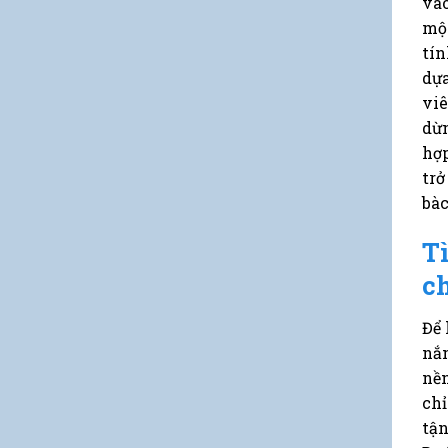
vào
một
tín
dựa
viê
dừn
hợp
trở
bàc
T
ch
Để 
nắm
nền
chỉ
tận