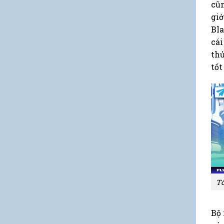
cũn
giớ
Bla
cái
thủ
tốt
Tổ
Bộ 