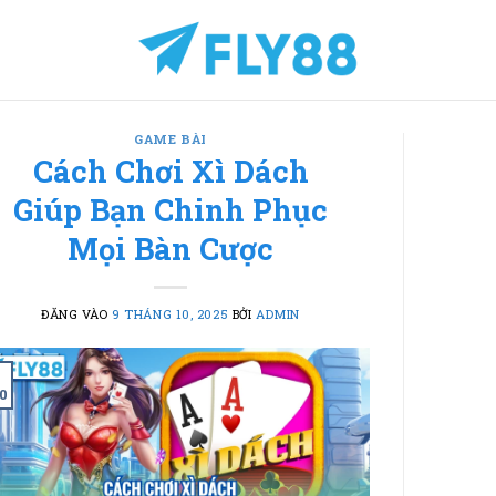
GAME BÀI
Cách Chơi Xì Dách
Giúp Bạn Chinh Phục
Mọi Bàn Cược
ĐĂNG VÀO
9 THÁNG 10, 2025
BỞI
ADMIN
0