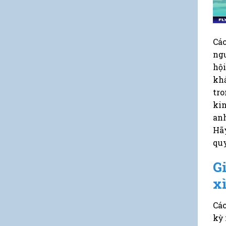
Các
ngư
hội
khả
tro
kin
anh
Hã
quy
Gi
x
Các
kỳ 